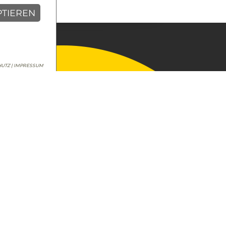
PTIEREN
UTZ |
IMPRESSUM
Unternehmen
Immobilien
Schadensmeldung
Kontakt
Impressum
Datenschutz
Stanger App
Kontakt