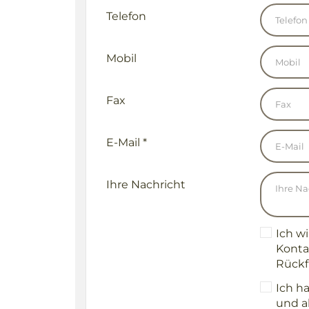
Telefon
Mobil
Fax
E-Mail
*
Ihre Nachricht
Ich w
Konta
Rückf
Ich h
und a