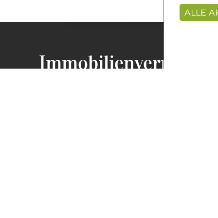
ALLE A
Immobilienvermittlu
Regina Stanger Immobilien GmbH
Andreas-Hofer-Straße 6
6020 Innsbruck
T
+43 512 58 44 64
F +43 512 58 44 64 -76
E
office@immo-stanger.at