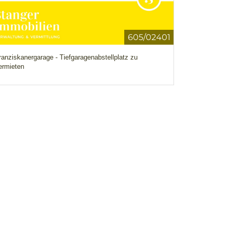
605/02401
ranziskanergarage - Tiefgaragenabstellplatz zu
ermieten