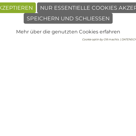
KZEPTIEREN
NUR ESSENTIELLE COOKIES AKZE
SPEICHERN UND SCHLIESSEN
Mehr über die genutzten Cookies erfahren
ng
Immobilienverwaltung
Cookie optin by Olli machts
| DATENSCH
Regina Stanger Immobilienverwaltung GmbH
Andreas-Hofer-Straße 6
6020 Innsbruck
T +43 512 56 21 21
F +43 512 56 21 21-76
E
office@hv-stanger.at