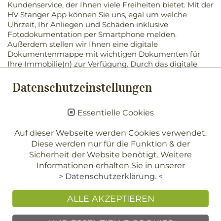
Kundenservice, der Ihnen viele Freiheiten bietet. Mit der
HV Stanger App können Sie uns, egal um welche
Uhrzeit, Ihr Anliegen und Schäden inklusive
Fotodokumentation per Smartphone melden.
Außerdem stellen wir Ihnen eine digitale
Dokumentenmappe mit wichtigen Dokumenten für
Ihre Immobilie(n) zur Verfügung. Durch das digitale
schwarze Brett informieren wir Sie via Push- Nachricht
proaktiv über wichtige Informationen rund um die uns
Datenschutzeinstellungen
anvertrauten Immobilien.
Alle Vorteile auf einen Blick:
Essentielle Cookies
Schnelle und effiziente Kommunikation: In
Auf dieser Webseite werden Cookies verwendet.
unserer HV Stanger App finden Sie alle
Diese werden nur für die Funktion & der
Informationen und Dokumentationen an einem
Sicherheit der Website benötigt. Weitere
Ort gebündelt – in Ihrer Hosentasche und
jederzeit digital verfügbar.
Informationen erhalten Sie in unserer
Immer informiert: Sie haben Fragen zum
>
Datenschutzerklärung
. <
Mietvertrag, zur Nachbestellung von Schlüsseln
oder zu Eigentümerversammlungen? In einem
ALLE AKZEPTIEREN
FAQ-Bereich finden Sie
Antworten zu den häufigsten Fragen.