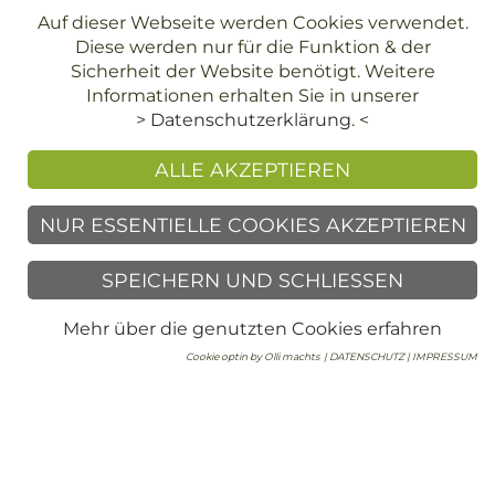
Auf dieser Webseite werden Cookies verwendet.
Diese werden nur für die Funktion & der
Sicherheit der Website benötigt. Weitere
Informationen erhalten Sie in unserer
>
Datenschutzerklärung
. <
ALLE AKZEPTIEREN
NUR ESSENTIELLE COOKIES AKZEPTIEREN
Immobilienvermittlung
SPEICHERN UND SCHLIESSEN
Regina Stanger Immobilien GmbH
Andreas-Hofer-Straße 6
Mehr über die genutzten Cookies erfahren
6020 Innsbruck
Cookie optin by Olli machts
| DATENSCHUTZ |
IMPRESSUM
T
+43 512 58 44 64
F +43 512 58 44 64 -76
E
office@immo-stanger.at
Immobilienverwaltung