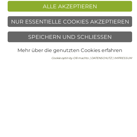
ALLE AKZEPTIEREN
NUR ESSENTIELLE COOKIES AKZEPTIEREN
Immobilienvermittlung
SPEICHERN UND SCHLIESSEN
Regina Stanger Immobilien GmbH
Andreas-Hofer-Straße 6
6020 Innsbruck
Mehr über die genutzten Cookies erfahren
Cookie optin by Olli machts
| DATENSCHUTZ |
IMPRESSUM
T
+43 512 58 44 64
F +43 512 58 44 64 -76
E
office@immo-stanger.at
Immobilienverwaltung
Regina Stanger Immobilienverwaltung GmbH
Andreas-Hofer-Straße 6
6020 Innsbruck
T +43 512 56 21 21
F +43 512 56 21 21-76
E
office@hv-stanger.at